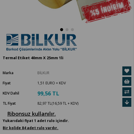
Termal Etiket 40mm X 25mm 1li
Marka
BİLKUR
Fiyat
1,51 EURO
+ KDV
99,56 TL
KDV Dahil
TL Fiyat
82,97 TL
(16,59 TL + KDV)
Ribonsuz kullanılır.
Yukarıdaki fiyat 1 adet rulo içindir.
Bir kolide 84 adet rulo vardır.