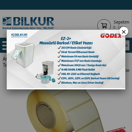
Sepetim
0
Ürün
×
Anasayfa
SARF
ETİKET
TERMAL
ÖZEL
Termal Etiket 40mm X 25mm 1li
< < Önceki Sayfaya Dön