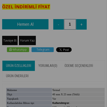
ÖZEL İNDİRİMLİ FİYAT
Tavsiye Et
Yorum Yaz
WhatsApp
Telegram
ÜRÜN ÖZELLIKLERI
YORUMLAR
(0)
ÖDEME SEÇENEKLERI
ÜRÜN ÖNERILERI
Malzeme
Termal
Ölçü
40 mm X 25 mm (Tekli)
Yapışkanlı
Var
Kullanılmıyor.
Kullanılabilen Ribon tipi