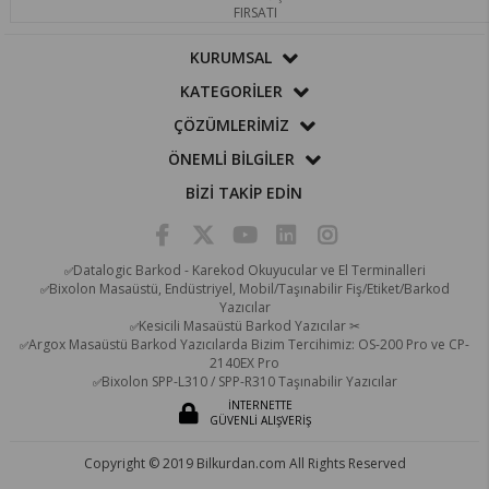
FIRSATI
KURUMSAL
KATEGORİLER
ÇÖZÜMLERİMİZ
ÖNEMLİ BİLGİLER
BİZİ TAKİP EDİN
Datalogic Barkod - Karekod Okuyucular ve El Terminalleri
✅
Bixolon Masaüstü, Endüstriyel, Mobil/Taşınabilir Fiş/Etiket/Barkod
✅
Yazıcılar
Kesicili Masaüstü Barkod Yazıcılar ✂
✅
Argox Masaüstü Barkod Yazıcılarda Bizim Tercihimiz: OS-200 Pro ve CP-
✅
2140EX Pro
Bixolon SPP-L310 / SPP-R310 Taşınabilir Yazıcılar
✅
İNTERNETTE
GÜVENLİ ALIŞVERİŞ
Copyright © 2019 Bilkurdan.com All Rights Reserved