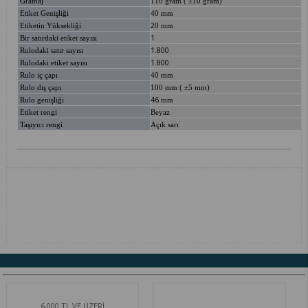
Gramaj
110 gram ( ±10 gram)
Etiket Genişliği
40 mm
2
Etiketin Yüksekliği
0 mm
1
Bir satırdaki etiket sayısı
1.800
Rulodaki satır sayısı
1.800
Rulodaki etiket sayısı
Rulo iç çapı
40 mm
Rulo dış çapı
100 mm ( ±5 mm)
46
Rulo genişliği
mm
Etiket rengi
Beyaz
Taşıyıcı rengi
Açık sarı
6,000 TL VE ÜZERİ