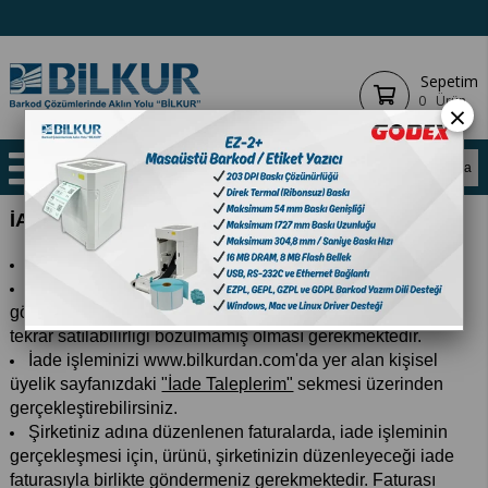
Sepetim
0
Ürün
×
İADE
Ürünlerin iadesi için belirtilen yasal süre 14 gündür.
Satın aldığınız ürünün tahrip edilmemiş, paketi hasar
görmemiş, tüm aksesuarlarıyla birlikte, kullanılmamış veya
tekrar satılabilirliği bozulmamış olması gerekmektedir.
İade işleminizi www.bilkurdan.com'da yer alan kişisel
üyelik sayfanızdaki
"İade Taleplerim"
sekmesi üzerinden
gerçekleştirebilirsiniz.
Şirketiniz adına düzenlenen faturalarda, iade işleminin
gerçekleşmesi için, ürünü, şirketinizin düzenleyeceği iade
faturasıyla birlikte göndermeniz gerekmektedir. Faturası