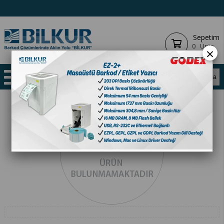
Sepetim
0
Ürün
×