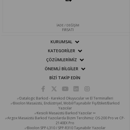
İADE / DEĞİŞİM
FIRSATI
KURUMSAL
KATEGORİLER
ÇÖZÜMLERİMİZ
ÖNEMLİ BİLGİLER
BİZİ TAKİP EDİN
Datalogic Barkod - Karekod Okuyucular ve El Terminalleri
✅
Bixolon Masaüstü, Endüstriyel, Mobil/Taşınabilir Fiş/Etiket/Barkod
✅
Yazıcılar
Kesicili Masaüstü Barkod Yazıcılar ✂
✅
Argox Masaüstü Barkod Yazıcılarda Bizim Tercihimiz: OS-200 Pro ve CP-
✅
2140EX Pro
Bixolon SPP-L310 / SPP-R310 Taşınabilir Yazıcılar
✅