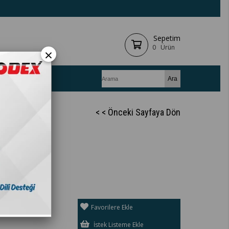
Sepetim
0
Ürün
×
📝 Blog
< < Önceki Sayfaya Dön
 Bilkur
Favorilere Ekle
İstek Listeme Ekle