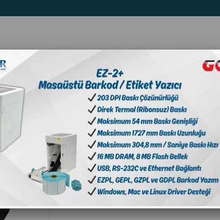
ler
Sarf
Kart Okuyucular
📣Kampanyalar
Ribon Wax 110mm X 300m in Bilkur
Ribon Wax 110mm X 300m in
Marka
:
BİLKUR