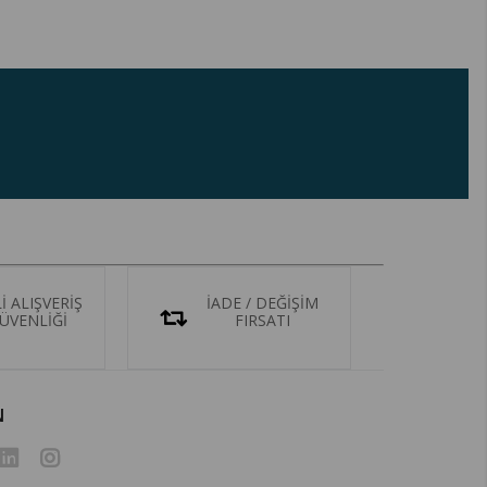
İ ALIŞVERİŞ
İADE / DEĞİŞİM
GÜVENLİĞİ
FIRSATI
N