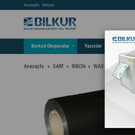
Anasayfa
İletişim
Barkod Okuyucular
Yazıcılar
Terminal
Anasayfa
SARF
RİBON
WAX
ANA ÜRÜN