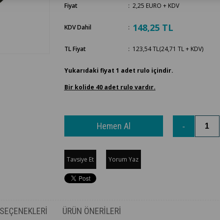
Fiyat
:
2,25 EURO
+ KDV
148,25 TL
KDV Dahil
:
TL Fiyat
:
123,54 TL
(24,71 TL + KDV)
Yukarıdaki fiyat 1 adet rulo içindir.
Bir kolide 40 adet rulo vardır.
Tavsiye Et
Yorum Yaz
SEÇENEKLERI
ÜRÜN ÖNERILERI