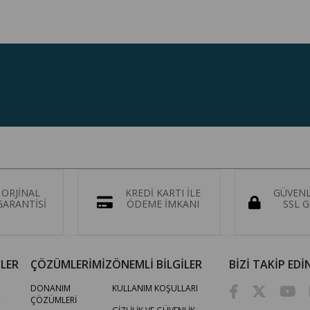
 ORJİNAL
KREDİ KARTI İLE
GÜVENL
ARANTİSİ
ÖDEME İMKANI
SSL 
LER
ÇÖZÜMLERİMİZ
ÖNEMLİ BİLGİLER
BİZİ TAKİP EDİ
DONANIM
KULLANIM KOŞULLARI
R
ÇÖZÜMLERİ