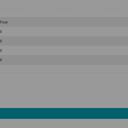
True
0
0
0
0