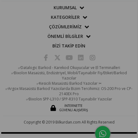
KURUMSAL
KATEGORİLER
ÇÖZÜMLERİMİZ
ÖNEMLİ BİLGİLER
BİZİ TAKİP EDİN
Datalogic Barkod - Karekod Okuyucular ve El Terminalleri
✅
Bixolon Masaüstü, Endüstriyel, Mobil/Taşınabilir Fiş/Etiket/Barkod
✅
Yazıcılar
Kesicili Masaüstü Barkod Yazıcılar ✂
✅
Argox Masaüstü Barkod Yazıcılarda Bizim Tercihimiz: OS-200 Pro ve CP-
✅
2140EX Pro
Bixolon SPP-L310 / SPP-R310 Taşınabilir Yazıcılar
✅
İNTERNETTE
GÜVENLİ ALIŞVERİŞ
Copyright © 2019 Bilkurdan.com All Rights Reserved