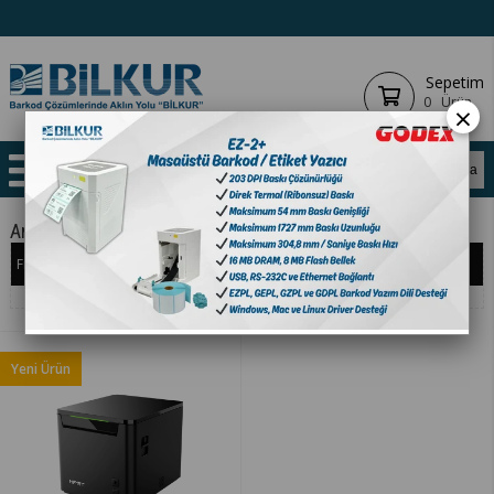
Sepetim
0
Ürün
×
Anasayfa
YAZICILAR
BARKOD YAZICILAR
FİŞ
Filtreleme
Sıralama
Yeni Ürün