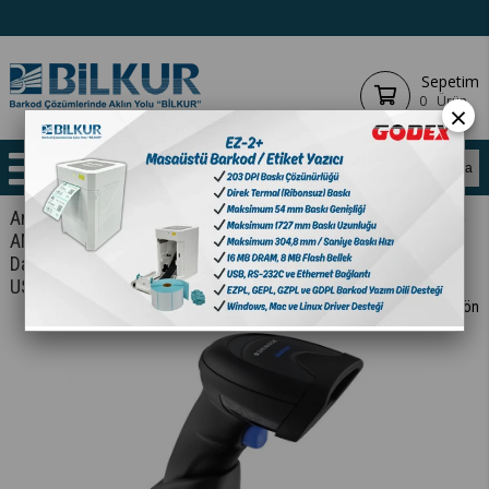
Sepetim
0
Ürün
×
Anasayfa
BARKOD OKUYUCULAR
2D
KABLOSUZ
ANA ÜRÜN
Datalogic Quicksan QBT2500 Kablosuz Karekod Okuyucu
USB Bağlantılı
< < Önceki Sayfaya Dön