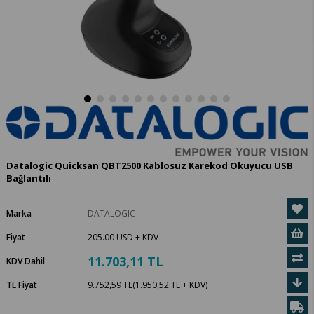
Datalogic Quicksan QBT2500 Kablosuz Karekod Okuyucu USB
Bağlantılı
Marka
DATALOGIC
Fiyat
205.00 USD
+ KDV
11.703,11 TL
KDV Dahil
TL Fiyat
9.752,59 TL
(1.950,52 TL + KDV)