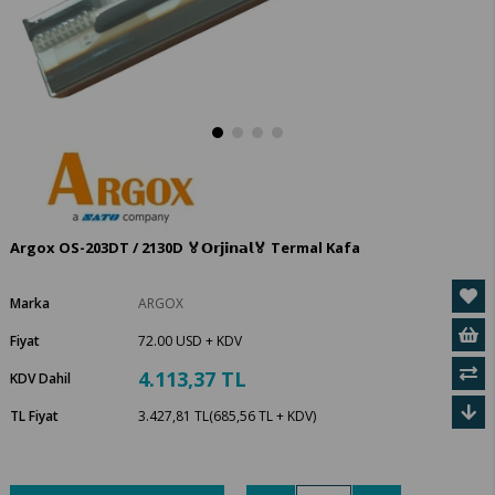
Argox OS-203DT / 2130D 🏅𝗢𝗿𝗷𝗶𝗻𝗮𝗹🏅 Termal Kafa
Marka
ARGOX
Fiyat
72.00 USD
+ KDV
4.113,37 TL
KDV Dahil
TL Fiyat
3.427,81 TL
(685,56 TL + KDV)