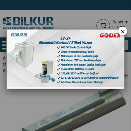
Sepetim
0
Ürün
×
Anasayfa
YAZICILAR
BARKOD YAZICILAR
MASAÜSTÜ
YEDEK PARÇA
Argox OS-203DT / 2130D 🏅𝗢𝗿𝗷𝗶𝗻𝗮𝗹🏅 Termal Kafa
< < Önceki Sayfaya Dön