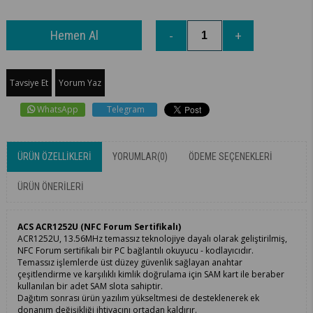
Tavsiye Et
Yorum Yaz
WhatsApp
Telegram
ÜRÜN ÖZELLIKLERI
YORUMLAR
(0)
ÖDEME SEÇENEKLERI
ÜRÜN ÖNERILERI
ACS ACR1252U (NFC Forum Sertifikalı)
ACR1252U, 13.56MHz temassız teknolojiye dayalı olarak geliştirilmiş,
NFC Forum sertifikalı bir PC bağlantılı okuyucu - kodlayıcıdır.
Temassız işlemlerde üst düzey güvenlik sağlayan anahtar
çeşitlendirme ve karşılıklı kimlik doğrulama için SAM kart ile beraber
kullanılan bir adet SAM slota sahiptir.
Dağıtım sonrası ürün yazılım yükseltmesi de desteklenerek ek
donanım değişikliği ihtiyacını ortadan kaldırır.