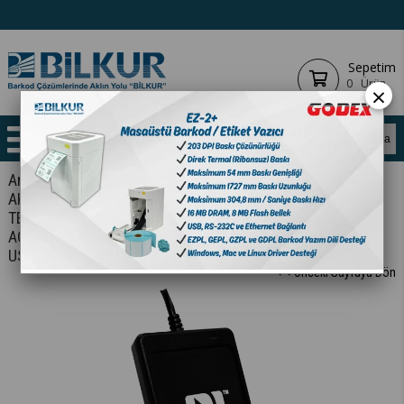
Sepetim
0
Ürün
×
Anasayfa
KART OKUYUCULAR
AKILLI (SMART) KART OKUYUCULAR - KODLAYICILAR
TEMASSIZ
ANA ÜRÜN
ACS ACR1252U-MF Temassız Akıllı Kart Okuyucu/Kodlayıcı
USB Type C
< < Önceki Sayfaya Dön