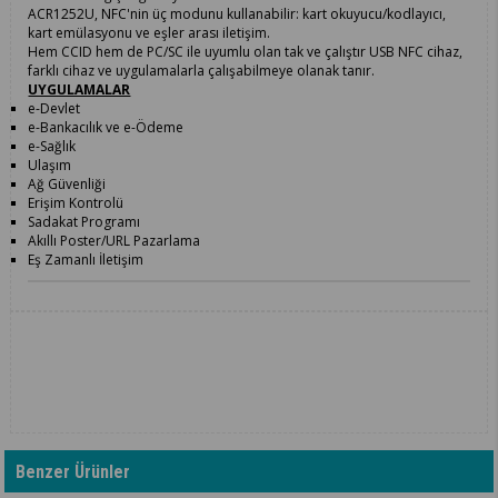
ACR1252U, NFC'nin üç modunu kullanabilir: kart okuyucu/kodlayıcı,
kart emülasyonu ve eşler arası iletişim.
Hem CCID hem de PC/SC ile uyumlu olan tak ve çalıştır USB NFC cihaz,
farklı cihaz ve uygulamalarla çalışabilmeye olanak tanır.
UYGULAMALAR
e-Devlet
e-Bankacılık ve e-Ödeme
e-Sağlık
Ulaşım
Ağ Güvenliği
Erişim Kontrolü
Sadakat Programı
Akıllı Poster/URL Pazarlama
Eş Zamanlı İletişim
Benzer Ürünler