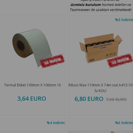
ücretsiz kurulum
hizmeti telefon ve
Teamviewer ile uzaktan verilmektedir
%3
İndirim
Termal Etiket 100mm X 100mm 1li
Ribon Wax 110mm X 74m out A410 10
lu KOLİ
3,64 EURO
6,80 EURO
7,00 EURO
%4
İndirim
%6
İndirim