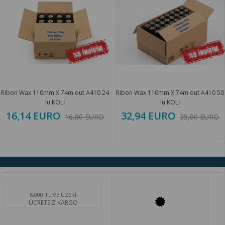
Ribon Wax 110mm X 74m out A410 24
Ribon Wax 110mm X 74m out A410 50
lü KOLİ
lu KOLİ
16,14 EURO
32,94 EURO
16,80 EURO
35,00 EURO
6,000 TL VE ÜZERİ
ÜCRETSİZ KARGO