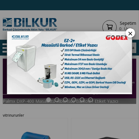
Sepetim
0
Ürün
×
Previous
Next
Palmx DXP-400 Masaüstü Ribonsuz Barkod / Etiket Yazıcı
vitrinurunler