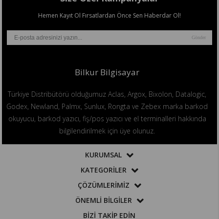
Hemen Kayıt Ol Fırsatlardan Önce Sen Haberdar Ol!
Gönder
Bilkur Bilgisayar
Türkiye Distribütörü olduğumuz Aclas, Argox, Bixolon, Datalogic,
Godex, Newland, Palmx, Sunlux, Rongta ve Zebex marka barkod
okuyucu, barkod yazıcı, fiş/pos yazıcı ve el terminalleri hakkında
bilgilendirilmek için üye olunuz.
KURUMSAL
KATEGORİLER
ÇÖZÜMLERİMİZ
ÖNEMLİ BİLGİLER
BİZİ TAKİP EDİN